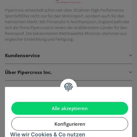
Pipercross entwickelt schon seit über 35 Jahren High Performance
Sportluftfilter nicht nur für den Motorsport, sondern auch für den
heimischen Markt. Mit Firmensitz in Northampton, England befindet
sich die Firma Pipercross in einem der etabliertesten Länder für den
Rennsport. Die bekanntesten Wettbewerbs-Motoren stammen aus
englischer Entwicklung und Fertigung.
Kundenservice
Über Pipercross Inc.
Informationen
Gesetzliche Informationen
Alle akzeptieren
Konfigurieren
Wie wir Cookies & Co nutzen