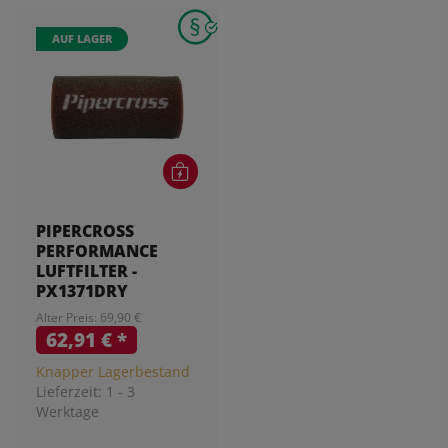
AUF LAGER
PIPERCROSS
PERFORMANCE
LUFTFILTER -
PX1371DRY
Alter Preis: 69,90 €
62,91 €
*
Knapper Lagerbestand
Lieferzeit:
1 - 3
Werktage