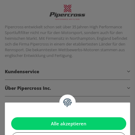
Pipercross entwickelt schon seit über 35 Jahren High Performance
Sportluftfilter nicht nur für den Motorsport, sondern auch für den
heimischen Markt. Mit Firmensitz in Northampton, England befindet
sich die Firma Pipercross in einem der etabliertesten Länder für den
Rennsport. Die bekanntesten Wettbewerbs-Motoren stammen aus
englischer Entwicklung und Fertigung.
Kundenservice
Über Pipercross Inc.
Informationen
Gesetzliche Informationen
Alle akzeptieren