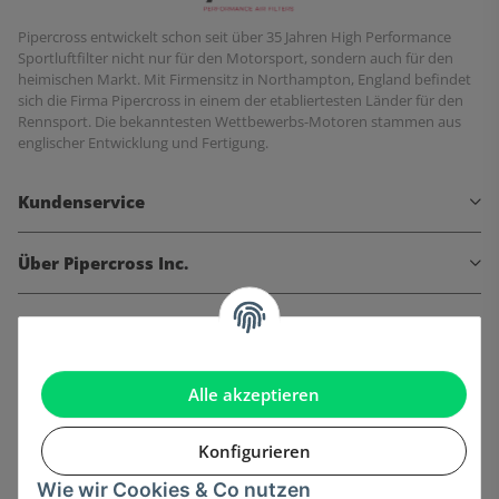
Pipercross entwickelt schon seit über 35 Jahren High Performance
Sportluftfilter nicht nur für den Motorsport, sondern auch für den
heimischen Markt. Mit Firmensitz in Northampton, England befindet
sich die Firma Pipercross in einem der etabliertesten Länder für den
Rennsport. Die bekanntesten Wettbewerbs-Motoren stammen aus
englischer Entwicklung und Fertigung.
Kundenservice
Über Pipercross Inc.
Informationen
Gesetzliche Informationen
Alle akzeptieren
Konfigurieren
Wie wir Cookies & Co nutzen