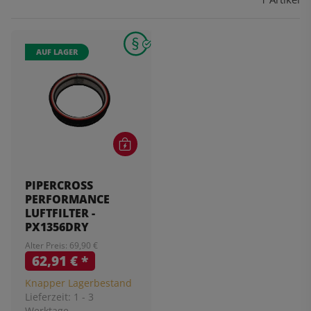
AUF LAGER
PIPERCROSS
PERFORMANCE
LUFTFILTER -
PX1356DRY
Alter Preis: 69,90 €
62,91 €
*
Knapper Lagerbestand
Lieferzeit:
1 - 3
Werktage