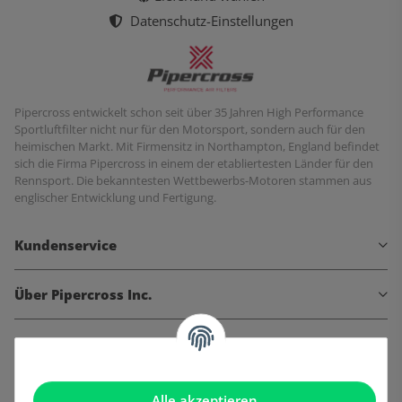
Datenschutz-Einstellungen
Pipercross entwickelt schon seit über 35 Jahren High Performance
Sportluftfilter nicht nur für den Motorsport, sondern auch für den
heimischen Markt. Mit Firmensitz in Northampton, England befindet
sich die Firma Pipercross in einem der etabliertesten Länder für den
Rennsport. Die bekanntesten Wettbewerbs-Motoren stammen aus
englischer Entwicklung und Fertigung.
Kundenservice
Über Pipercross Inc.
Informationen
Gesetzliche Informationen
Alle akzeptieren