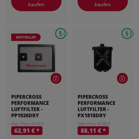
kaufen
kaufen
BESTSELLER
PIPERCROSS
PIPERCROSS
PERFORMANCE
PERFORMANCE
LUFTFILTER -
LUFTFILTER -
PP1926DRY
PX1818DRY
Alter Preis: 69,90 €
Alter Preis: 97,90 €
62,91 €
*
88,11 €
*