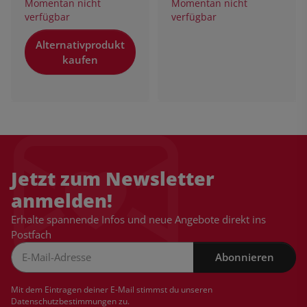
Momentan nicht
Momentan nicht
verfügbar
verfügbar
Alternativprodukt
kaufen
Jetzt zum Newsletter
anmelden!
Erhalte spannende Infos und neue Angebote direkt ins
Postfach
Abonnieren
Newsletter Abonnieren
Mit dem Eintragen deiner E-Mail stimmst du unseren
Datenschutzbestimmungen
zu.