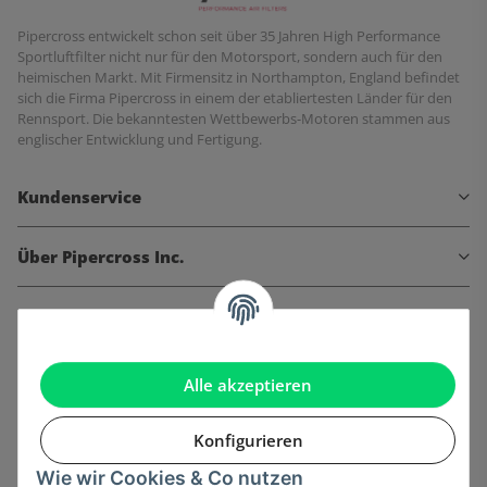
Pipercross entwickelt schon seit über 35 Jahren High Performance
Sportluftfilter nicht nur für den Motorsport, sondern auch für den
heimischen Markt. Mit Firmensitz in Northampton, England befindet
sich die Firma Pipercross in einem der etabliertesten Länder für den
Rennsport. Die bekanntesten Wettbewerbs-Motoren stammen aus
englischer Entwicklung und Fertigung.
Kundenservice
Über Pipercross Inc.
Informationen
Gesetzliche Informationen
Alle akzeptieren
Konfigurieren
Wie wir Cookies & Co nutzen