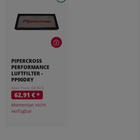
PIPERCROSS
PERFORMANCE
LUFTFILTER -
PP90DRY
Alter Preis: 69,90 €
62,91 €
*
Momentan nicht
verfügbar