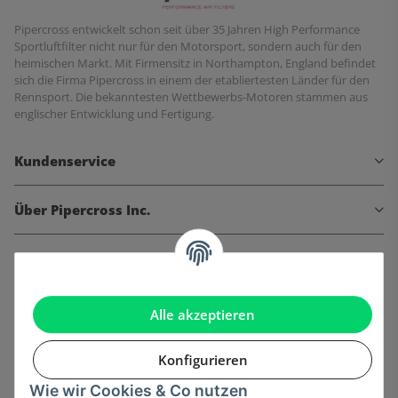
Pipercross entwickelt schon seit über 35 Jahren High Performance
Sportluftfilter nicht nur für den Motorsport, sondern auch für den
heimischen Markt. Mit Firmensitz in Northampton, England befindet
sich die Firma Pipercross in einem der etabliertesten Länder für den
Rennsport. Die bekanntesten Wettbewerbs-Motoren stammen aus
englischer Entwicklung und Fertigung.
Kundenservice
Über Pipercross Inc.
Informationen
Gesetzliche Informationen
Alle akzeptieren
Konfigurieren
Wie wir Cookies & Co nutzen