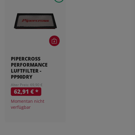
PIPERCROSS
PERFORMANCE
LUFTFILTER -
PP90DRY
Alter Preis: 69,90 €
62,91 €
*
Momentan nicht
verfügbar