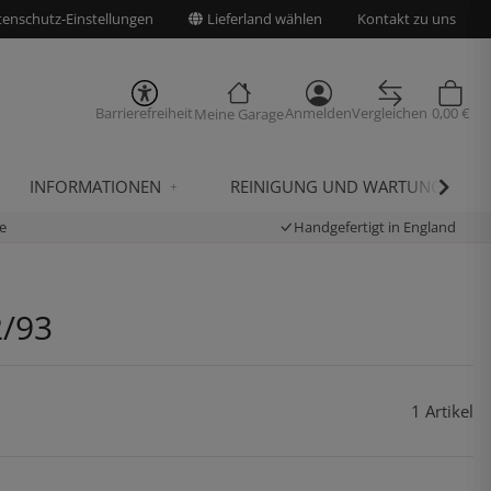
enschutz-Einstellungen
Lieferland wählen
Kontakt zu uns
Barrierefreiheit
Anmelden
Vergleichen
0,00 €
Meine Garage
INFORMATIONEN
REINIGUNG UND WARTUNG
e
Handgefertigt in England
2/93
1 Artikel