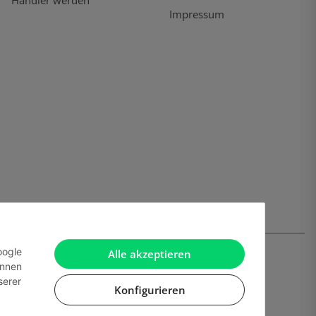
Händler werden
Impressum
oogle
Alle akzeptieren
önnen
serer
Konfigurieren