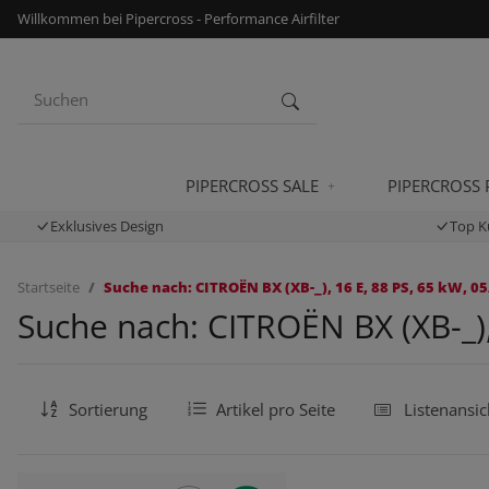
Willkommen bei Pipercross - Performance Airfilter
PIPERCROSS SALE
PIPERCROSS
Exklusives Design
Top K
Startseite
Suche nach: CITROËN BX (XB-_), 16 E, 88 PS, 65 kW, 05
Suche nach: CITROËN BX (XB-_),
Sortierung
Artikel pro Seite
Listenansic