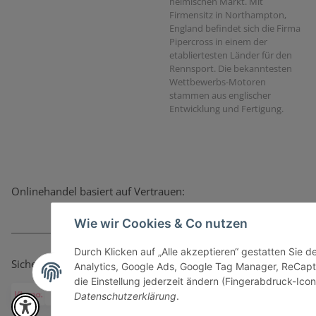
heimischen Markt. Mit
Firmensitz in Northampton,
England befindet sich die Firma
Pipercross in einem der
etabliertesten Länder für den
Rennsport. Die bekanntesten
Wettbewerbs-Motoren
stammen aus englischer
Entwicklung und Fertigung.
Onlinehandel basiert auf Vertrauen:
Wie wir Cookies & Co nutzen
Durch Klicken auf „Alle akzeptieren“ gestatten Sie 
Sicher bezahlen via:
Analytics, Google Ads, Google Tag Manager, ReCapt
die Einstellung jederzeit ändern (Fingerabdruck-Icon 
Datenschutzerklärung
.