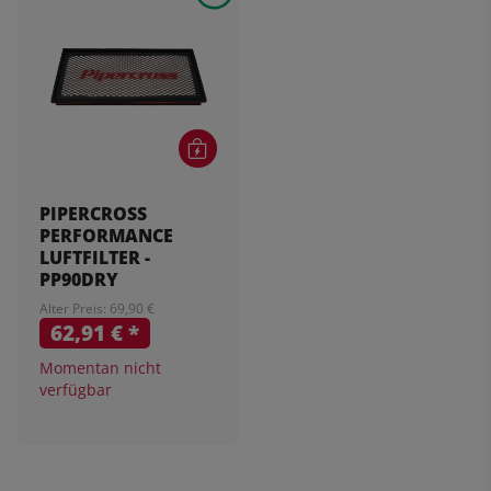
PIPERCROSS
PERFORMANCE
LUFTFILTER -
PP90DRY
Alter Preis: 69,90 €
62,91 €
*
Momentan nicht
verfügbar