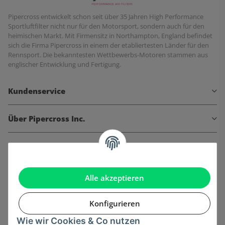
Pipercross entwickelt schon seit über 35 Jahren High Performance
Sportluftfilter nicht nur für den Motorsport, sondern auch für den
heimischen Markt. Mit Firmensitz in Northampton, England befindet
sich die Firma Pipercross in einem der etabliertesten Länder für den
Rennsport. Die bekanntesten Wettbewerbs-Motoren stammen aus
englischer Entwicklung und Fertigung.
Kundenservice
Über Pipercross Inc.
Informationen
Gesetzliche Informationen
Alle akzeptieren
Konfigurieren
Wie wir Cookies & Co nutzen