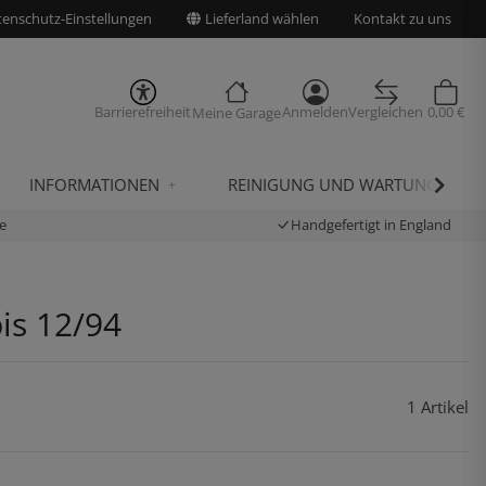
enschutz-Einstellungen
Lieferland wählen
Kontakt zu uns
Barrierefreiheit
Anmelden
Vergleichen
0,00 €
Meine Garage
INFORMATIONEN
REINIGUNG UND WARTUNG
e
Handgefertigt in England
is 12/94
1 Artikel