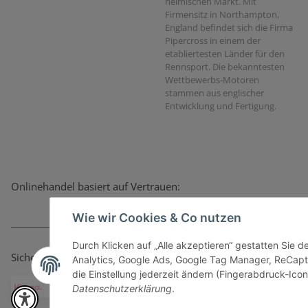
heimischen Markt. Mit
Firmensitz in Northampton,
England befindet sich die Firma
Pipercross in einem der
etabliertesten Länder für den
Rennsport. Die bekanntesten
Wettbewerbs-Motoren
stammen aus englischer
Entwicklung und Fertigung.
Onlinehandel basiert auf Vertrauen:
Wie wir Cookies & Co nutzen
Durch Klicken auf „Alle akzeptieren“ gestatten Sie 
Sicher bezahlen via:
Analytics, Google Ads, Google Tag Manager, ReCapt
die Einstellung jederzeit ändern (Fingerabdruck-Icon 
Datenschutzerklärung
.