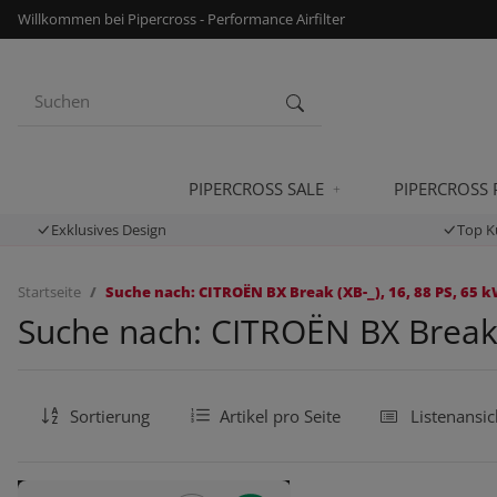
Willkommen bei Pipercross - Performance Airfilter
PIPERCROSS SALE
PIPERCROSS
Exklusives Design
Top K
Startseite
Suche nach: CITROËN BX Break (XB-_), 16, 88 PS, 65 k
Suche nach: CITROËN BX Break (
Sortierung
Artikel pro Seite
Listenansic