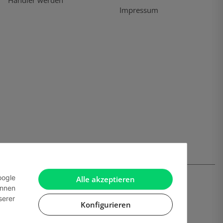
Händler werden
Impressum
oogle
Alle akzeptieren
önnen
serer
Konfigurieren