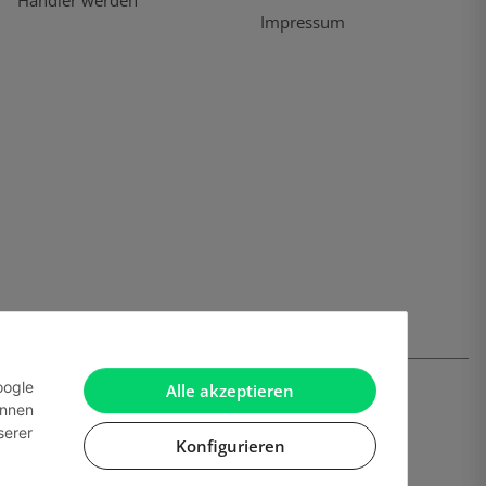
Händler werden
Impressum
oogle
Alle akzeptieren
önnen
serer
Konfigurieren