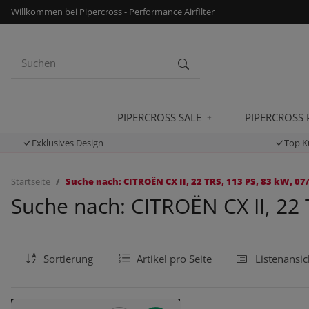
Willkommen bei Pipercross - Performance Airfilter
PIPERCROSS SALE
PIPERCROSS
Exklusives Design
Top K
Startseite
Suche nach: CITROËN CX II, 22 TRS, 113 PS, 83 kW, 07
Suche nach: CITROËN CX II, 22 
Sortierung
Artikel pro Seite
Listenansic