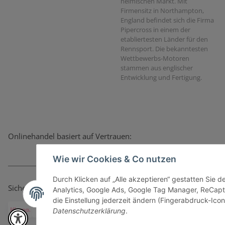
heimischen Markt. Mit
Firmensitz in Northampton,
England befindet sich die Firma
Pipercross in einem der
etabliertesten Länder für den
Rennsport. Die bekanntesten
Wettbewerbs-Motoren
stammen aus englischer
Entwicklung und Fertigung.
Onlinehandel basiert auf Vertrauen:
Wie wir Cookies & Co nutzen
Durch Klicken auf „Alle akzeptieren“ gestatten Sie 
Sicher bezahlen via:
Analytics, Google Ads, Google Tag Manager, ReCapt
die Einstellung jederzeit ändern (Fingerabdruck-Icon 
Datenschutzerklärung
.