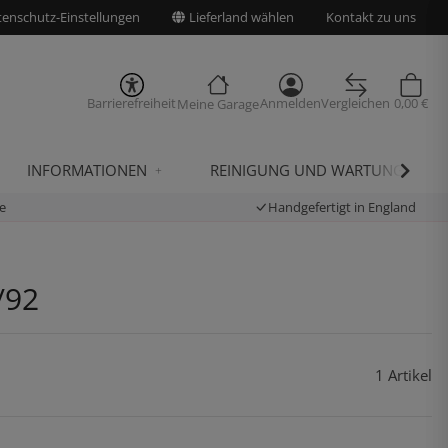
enschutz-Einstellungen
Lieferland wählen
Kontakt zu uns
Barrierefreiheit
Anmelden
Vergleichen
0,00 €
Meine Garage
INFORMATIONEN
REINIGUNG UND WARTUNG
e
Handgefertigt in England
/92
1 Artikel