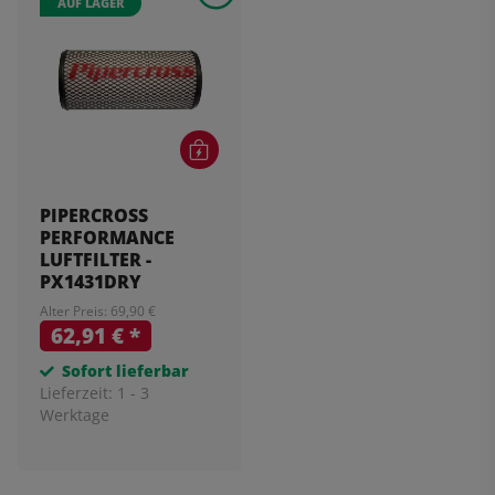
AUF LAGER
PIPERCROSS
PERFORMANCE
LUFTFILTER -
PX1431DRY
Alter Preis: 69,90 €
62,91 €
*
Sofort lieferbar
Lieferzeit:
1 - 3
Werktage