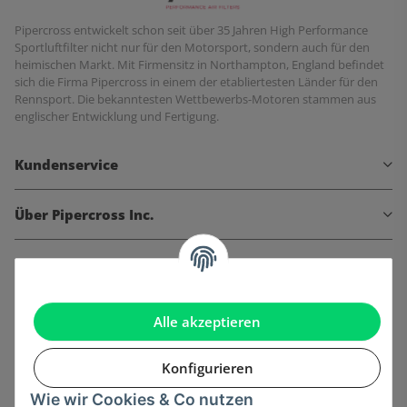
Pipercross entwickelt schon seit über 35 Jahren High Performance
Sportluftfilter nicht nur für den Motorsport, sondern auch für den
heimischen Markt. Mit Firmensitz in Northampton, England befindet
sich die Firma Pipercross in einem der etabliertesten Länder für den
Rennsport. Die bekanntesten Wettbewerbs-Motoren stammen aus
englischer Entwicklung und Fertigung.
Kundenservice
Über Pipercross Inc.
Informationen
Gesetzliche Informationen
Alle akzeptieren
Konfigurieren
Wie wir Cookies & Co nutzen