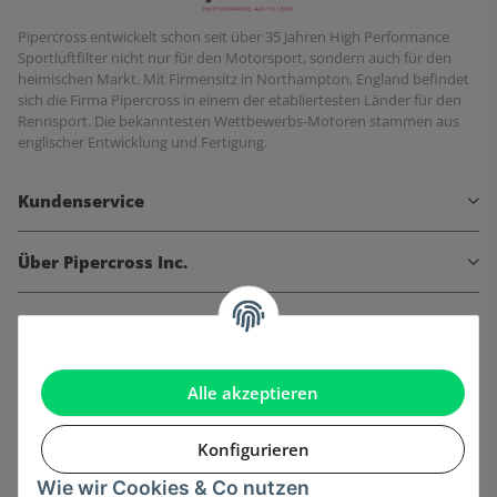
Pipercross entwickelt schon seit über 35 Jahren High Performance
Sportluftfilter nicht nur für den Motorsport, sondern auch für den
heimischen Markt. Mit Firmensitz in Northampton, England befindet
sich die Firma Pipercross in einem der etabliertesten Länder für den
Rennsport. Die bekanntesten Wettbewerbs-Motoren stammen aus
englischer Entwicklung und Fertigung.
Kundenservice
Über Pipercross Inc.
Informationen
Gesetzliche Informationen
Alle akzeptieren
Konfigurieren
Wie wir Cookies & Co nutzen