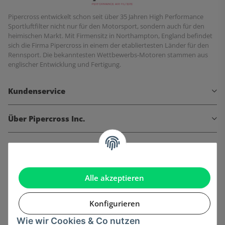
Pipercross entwickelt schon seit über 35 Jahren High Performance
Sportluftfilter nicht nur für den Motorsport, sondern auch für den
heimischen Markt. Mit Firmensitz in Northampton, England befindet
sich die Firma Pipercross in einem der etabliertesten Länder für den
Rennsport. Die bekanntesten Wettbewerbs-Motoren stammen aus
englischer Entwicklung und Fertigung.
Kundenservice
Über Pipercross Inc.
Informationen
Gesetzliche Informationen
Alle akzeptieren
Konfigurieren
Wie wir Cookies & Co nutzen