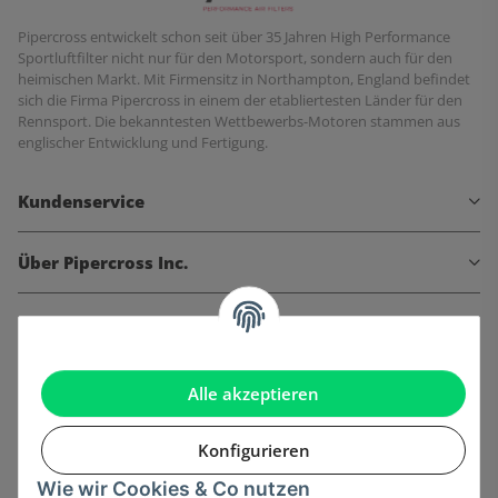
Pipercross entwickelt schon seit über 35 Jahren High Performance
Sportluftfilter nicht nur für den Motorsport, sondern auch für den
heimischen Markt. Mit Firmensitz in Northampton, England befindet
sich die Firma Pipercross in einem der etabliertesten Länder für den
Rennsport. Die bekanntesten Wettbewerbs-Motoren stammen aus
englischer Entwicklung und Fertigung.
Kundenservice
Über Pipercross Inc.
Informationen
Gesetzliche Informationen
Alle akzeptieren
Konfigurieren
Wie wir Cookies & Co nutzen