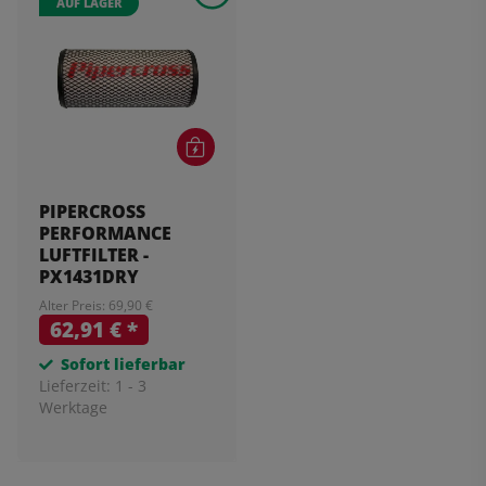
AUF LAGER
PIPERCROSS
PERFORMANCE
LUFTFILTER -
PX1431DRY
Alter Preis: 69,90 €
62,91 €
*
Sofort lieferbar
Lieferzeit:
1 - 3
Werktage