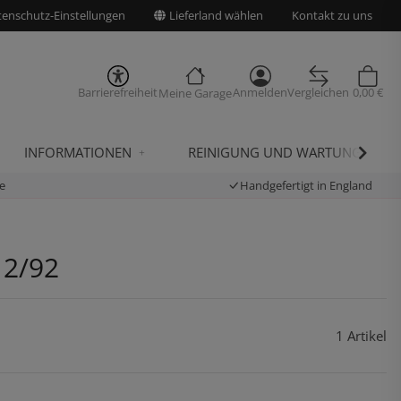
enschutz-Einstellungen
Lieferland wählen
Kontakt zu uns
Barrierefreiheit
Anmelden
Vergleichen
0,00 €
Meine Garage
INFORMATIONEN
REINIGUNG UND WARTUNG
e
Handgefertigt in England
12/92
1 Artikel