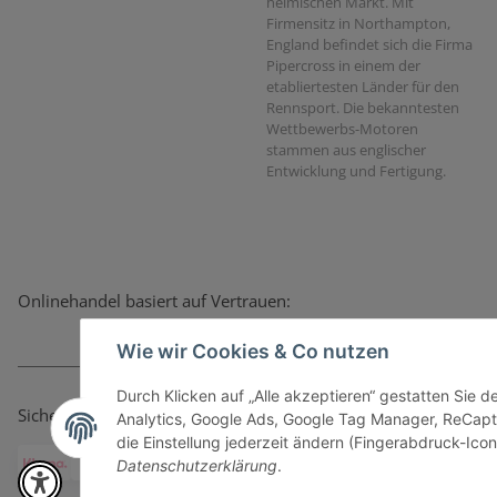
heimischen Markt. Mit
Firmensitz in Northampton,
England befindet sich die Firma
Pipercross in einem der
etabliertesten Länder für den
Rennsport. Die bekanntesten
Wettbewerbs-Motoren
stammen aus englischer
Entwicklung und Fertigung.
Onlinehandel basiert auf Vertrauen:
Wie wir Cookies & Co nutzen
Durch Klicken auf „Alle akzeptieren“ gestatten Sie 
Sicher bezahlen via:
Analytics, Google Ads, Google Tag Manager, ReCapt
die Einstellung jederzeit ändern (Fingerabdruck-Icon 
Datenschutzerklärung
.