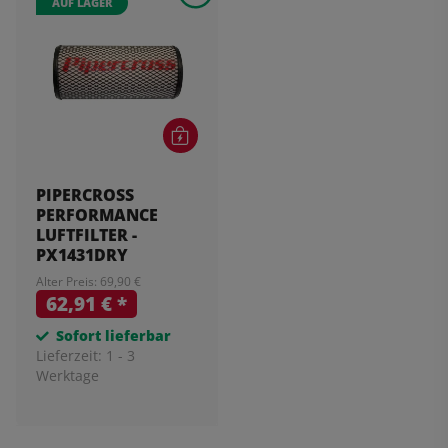
AUF LAGER
PIPERCROSS
PERFORMANCE
LUFTFILTER -
PX1431DRY
Alter Preis: 69,90 €
62,91 €
*
Sofort lieferbar
Lieferzeit:
1 - 3
Werktage