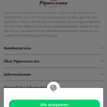
Pipercross entwickelt schon seit über 35 Jahren High Performance
Sportluftfilter nicht nur für den Motorsport, sondern auch für den
heimischen Markt. Mit Firmensitz in Northampton, England befindet
sich die Firma Pipercross in einem der etabliertesten Länder für den
Rennsport. Die bekanntesten Wettbewerbs-Motoren stammen aus
englischer Entwicklung und Fertigung.
Kundenservice
Über Pipercross Inc.
Informationen
Gesetzliche Informationen
Alle akzeptieren