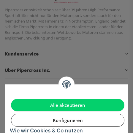
Pipercross entwickelt schon seit über 35 Jahren High Performance
Sportluftfilter nicht nur für den Motorsport, sondern auch für den
heimischen Markt. Mit Firmensitz in Northampton, England befindet
sich die Firma Pipercross in einem der etabliertesten Länder für den
Rennsport. Die bekanntesten Wettbewerbs-Motoren stammen aus
englischer Entwicklung und Fertigung.
Kundenservice
Über Pipercross Inc.
Informationen
Gesetzliche Informationen
Alle akzeptieren
Konfigurieren
Wie wir Cookies & Co nutzen