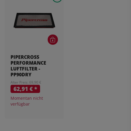
PIPERCROSS
PERFORMANCE
LUFTFILTER -
PP90DRY
Alter Preis: 69,90 €
62,91 €
*
Momentan nicht
verfügbar