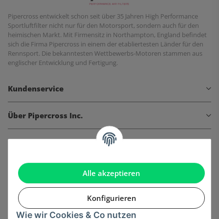
Pipercross entwickelt schon seit über 35 Jahren High Performance
Sportluftfilter nicht nur für den Motorsport, sondern auch für den
heimischen Markt. Mit Firmensitz in Northampton, England befindet
sich die Firma Pipercross in einem der etabliertesten Länder für den
Rennsport. Die bekanntesten Wettbewerbs-Motoren stammen aus
englischer Entwicklung und Fertigung.
Kundenservice
Über Pipercross Inc.
Informationen
Gesetzliche Informationen
Alle akzeptieren
Konfigurieren
Wie wir Cookies & Co nutzen