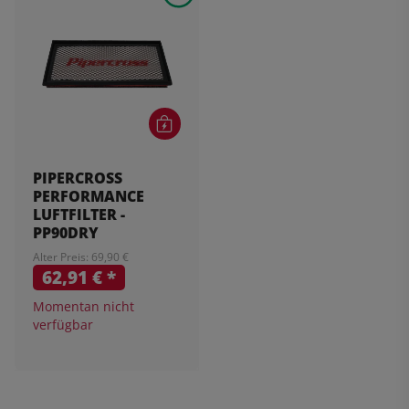
PIPERCROSS
PERFORMANCE
LUFTFILTER -
PP90DRY
Alter Preis: 69,90 €
62,91 €
*
Momentan nicht
verfügbar