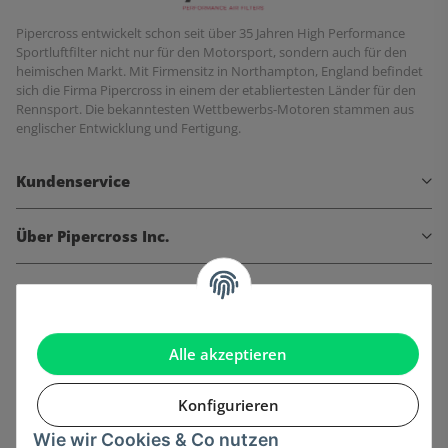
Pipercross entwickelt schon seit über 35 Jahren High Performance
Sportluftfilter nicht nur für den Motorsport, sondern auch für den
heimischen Markt. Mit Firmensitz in Northampton, England befindet
sich die Firma Pipercross in einem der etabliertesten Länder für den
Rennsport. Die bekanntesten Wettbewerbs-Motoren stammen aus
englischer Entwicklung und Fertigung.
Kundenservice
Über Pipercross Inc.
Informationen
Gesetzliche Informationen
Alle akzeptieren
Konfigurieren
Wie wir Cookies & Co nutzen