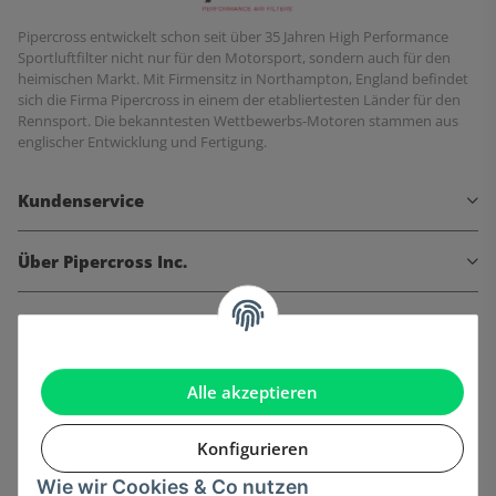
Pipercross entwickelt schon seit über 35 Jahren High Performance
Sportluftfilter nicht nur für den Motorsport, sondern auch für den
heimischen Markt. Mit Firmensitz in Northampton, England befindet
sich die Firma Pipercross in einem der etabliertesten Länder für den
Rennsport. Die bekanntesten Wettbewerbs-Motoren stammen aus
englischer Entwicklung und Fertigung.
Kundenservice
Über Pipercross Inc.
Informationen
Gesetzliche Informationen
Alle akzeptieren
Konfigurieren
Wie wir Cookies & Co nutzen