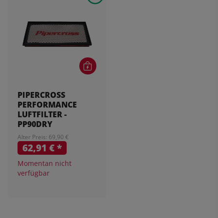
PIPERCROSS
PERFORMANCE
LUFTFILTER -
PP90DRY
Alter Preis: 69,90 €
62,91 €
*
Momentan nicht
verfügbar