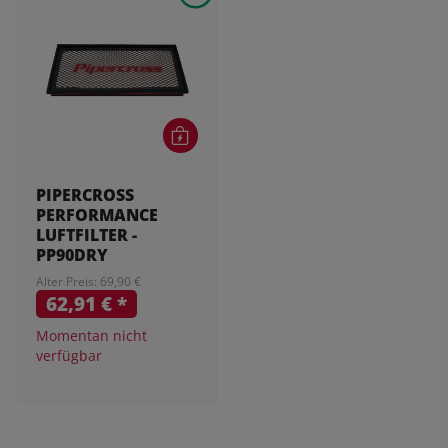
PIPERCROSS
PERFORMANCE
LUFTFILTER -
PP90DRY
Alter Preis: 69,90 €
62,91 €
*
Momentan nicht
verfügbar