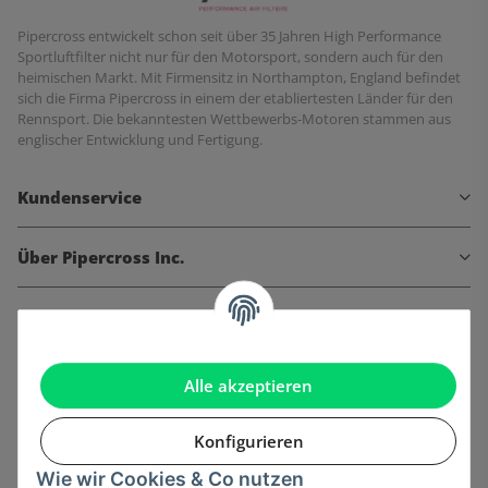
Pipercross entwickelt schon seit über 35 Jahren High Performance
Sportluftfilter nicht nur für den Motorsport, sondern auch für den
heimischen Markt. Mit Firmensitz in Northampton, England befindet
sich die Firma Pipercross in einem der etabliertesten Länder für den
Rennsport. Die bekanntesten Wettbewerbs-Motoren stammen aus
englischer Entwicklung und Fertigung.
Kundenservice
Über Pipercross Inc.
Informationen
Gesetzliche Informationen
Alle akzeptieren
Konfigurieren
Wie wir Cookies & Co nutzen