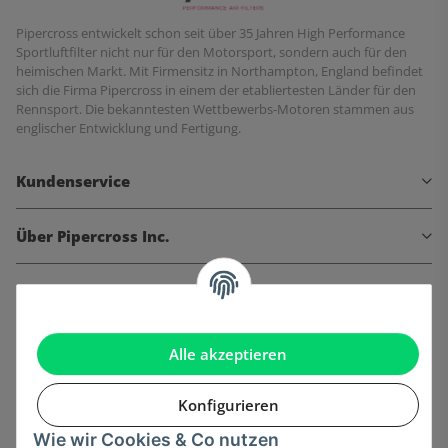
Pipercross entwickelt schon seit über 35 Jahren High Performance
Sportluftfilter nicht nur für den Motorsport, sondern auch für den
heimischen Markt. Mit Firmensitz in Northampton, England befindet
sich die Firma Pipercross in einem der etabliertesten Länder für den
Rennsport. Die bekanntesten Wettbewerbs-Motoren stammen aus
englischer Entwicklung und Fertigung.
Kundenservice
Über Pipercross Inc.
Informationen
Gesetzliche Informationen
Alle akzeptieren
Konfigurieren
Wie wir Cookies & Co nutzen