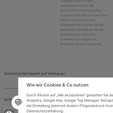
sondern auch für den
heimischen Markt. Mit
Firmensitz in Northampton,
England befindet sich die Firma
Pipercross in einem der
etabliertesten Länder für den
Rennsport. Die bekanntesten
Wettbewerbs-Motoren
stammen aus englischer
Entwicklung und Fertigung.
Onlinehandel basiert auf Vertrauen:
Wie wir Cookies & Co nutzen
Durch Klicken auf „Alle akzeptieren“ gestatten Sie 
Sicher bezahlen via:
Analytics, Google Ads, Google Tag Manager, ReCapt
die Einstellung jederzeit ändern (Fingerabdruck-Icon 
Datenschutzerklärung
.