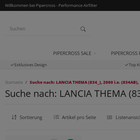
Willkommen bei Pipercross - Performance Airfilter
PIPERCROSS SALE
PIPERCROSS
Exklusives Design
Top K
Startseite
Suche nach: LANCIA THEMA (834_), 2000 i.e. (834AB), 
Suche nach: LANCIA THEMA (834_
Sortierung
Artikel pro Seite
Listenansic