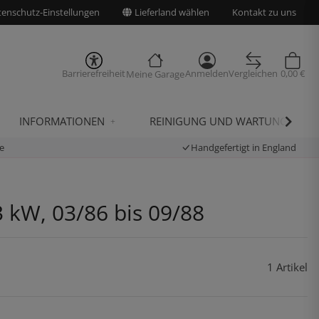
enschutz-Einstellungen
Lieferland wählen
Kontakt zu uns
Barrierefreiheit
Anmelden
Vergleichen
0,00 €
Meine Garage
INFORMATIONEN
REINIGUNG UND WARTUNG
e
Handgefertigt in England
3 kW, 03/86 bis 09/88
1 Artikel