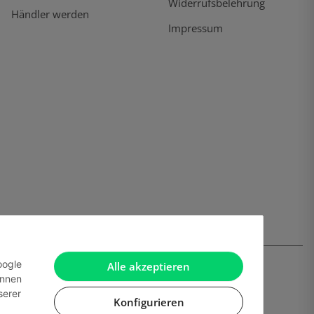
Widerrufsbelehrung
Händler werden
Impressum
oogle
Alle akzeptieren
önnen
serer
Konfigurieren