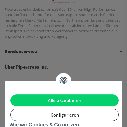
Pipercross entwickelt schon seit über 35 Jahren High Performance
Sportluftfilter nicht nur für den Motorsport, sondern auch für den
heimischen Markt. Mit Firmensitz in Northampton, England befindet
sich die Firma Pipercross in einem der etabliertesten Länder für den
Rennsport. Die bekanntesten Wettbewerbs-Motoren stammen aus
englischer Entwicklung und Fertigung.
Kundenservice
Über Pipercross Inc.
Informationen
Gesetzliche Informationen
Alle akzeptieren
Konfigurieren
Wie wir Cookies & Co nutzen