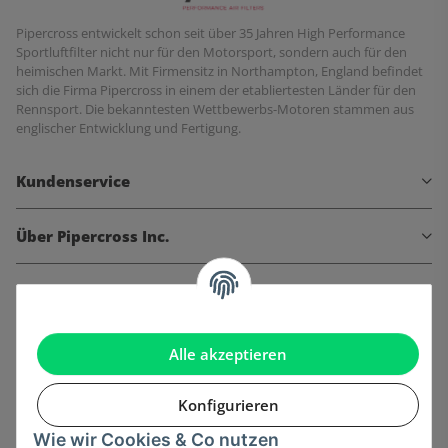
Pipercross entwickelt schon seit über 35 Jahren High Performance
Sportluftfilter nicht nur für den Motorsport, sondern auch für den
heimischen Markt. Mit Firmensitz in Northampton, England befindet
sich die Firma Pipercross in einem der etabliertesten Länder für den
Rennsport. Die bekanntesten Wettbewerbs-Motoren stammen aus
englischer Entwicklung und Fertigung.
Kundenservice
Über Pipercross Inc.
Informationen
Gesetzliche Informationen
Alle akzeptieren
Konfigurieren
Wie wir Cookies & Co nutzen