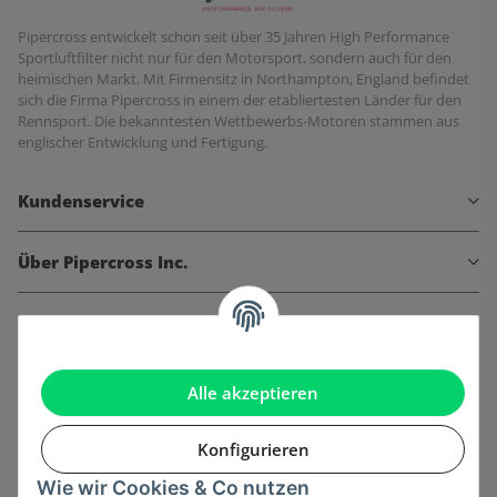
Pipercross entwickelt schon seit über 35 Jahren High Performance
Sportluftfilter nicht nur für den Motorsport, sondern auch für den
heimischen Markt. Mit Firmensitz in Northampton, England befindet
sich die Firma Pipercross in einem der etabliertesten Länder für den
Rennsport. Die bekanntesten Wettbewerbs-Motoren stammen aus
englischer Entwicklung und Fertigung.
Kundenservice
Über Pipercross Inc.
Informationen
Gesetzliche Informationen
Alle akzeptieren
Konfigurieren
Wie wir Cookies & Co nutzen