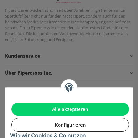
Pipercross entwickelt schon seit über 35 Jahren High Performance
Sportluftfilter nicht nur für den Motorsport, sondern auch für den
heimischen Markt. Mit Firmensitz in Northampton, England befindet
sich die Firma Pipercross in einem der etabliertesten Länder für den
Rennsport. Die bekanntesten Wettbewerbs-Motoren stammen aus
englischer Entwicklung und Fertigung.
Kundenservice
Über Pipercross Inc.
Informationen
Gesetzliche Informationen
Alle akzeptieren
Konfigurieren
Wie wir Cookies & Co nutzen