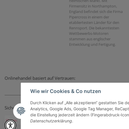
heimischen Markt. Mit
Firmensitz in Northampton,
England befindet sich die Firma
Pipercross in einem der
etabliertesten Länder für den
Rennsport. Die bekanntesten
Wettbewerbs-Motoren
stammen aus englischer
Entwicklung und Fertigung.
Onlinehandel basiert auf Vertrauen:
Wie wir Cookies & Co nutzen
Durch Klicken auf „Alle akzeptieren“ gestatten Sie 
Sicher bezahlen via:
Analytics, Google Ads, Google Tag Manager, ReCapt
die Einstellung jederzeit ändern (Fingerabdruck-Icon 
Datenschutzerklärung
.