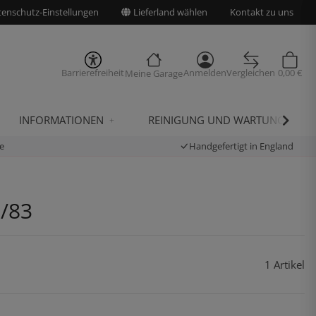
enschutz-Einstellungen
Lieferland wählen
Kontakt zu uns
Barrierefreiheit
Anmelden
Vergleichen
0,00 €
Meine Garage
INFORMATIONEN
REINIGUNG UND WARTUNG
e
Handgefertigt in England
7/83
1 Artikel