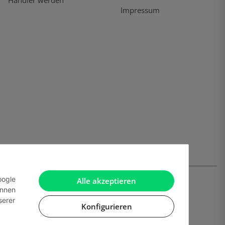
Händler werden
Impressum
oogle
Alle akzeptieren
önnen
serer
Konfigurieren