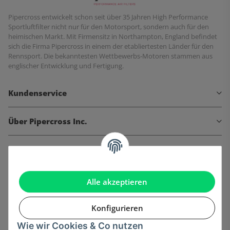
Pipercross entwickelt schon seit über 35 Jahren High Performance
Sportluftfilter nicht nur für den Motorsport, sondern auch für den
heimischen Markt. Mit Firmensitz in Northampton, England befindet
sich die Firma Pipercross in einem der etabliertesten Länder für den
Rennsport. Die bekanntesten Wettbewerbs-Motoren stammen aus
englischer Entwicklung und Fertigung.
Kundenservice
Über Pipercross Inc.
Informationen
Gesetzliche Informationen
Alle akzeptieren
Konfigurieren
Wie wir Cookies & Co nutzen