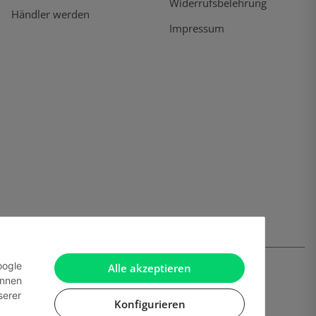
Widerrufsbelehrung
Händler werden
Impressum
oogle
Alle akzeptieren
önnen
serer
Konfigurieren