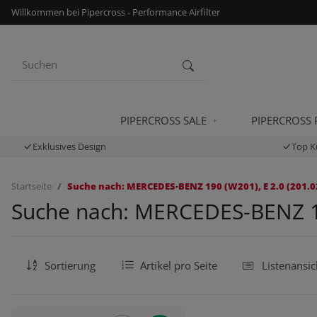
Willkommen bei Pipercross - Performance Airfilter
PIPERCROSS SALE
PIPERCROSS
Exklusives Design
Top K
Startseite
Suche nach: MERCEDES-BENZ 190 (W201), E 2.0 (201.02
Suche nach: MERCEDES-BENZ 190
Sortierung
Artikel pro Seite
Listenansic