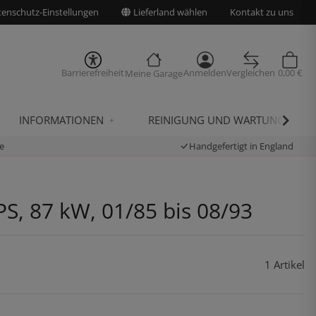
enschutz-Einstellungen
Lieferland wählen
Kontakt zu uns
Barrierefreiheit
Anmelden
Vergleichen
0,00 €
Meine Garage
INFORMATIONEN
REINIGUNG UND WARTUNG
e
Handgefertigt in England
S, 87 kW, 01/85 bis 08/93
1 Artikel