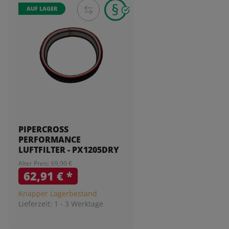
AUF LAGER
PIPERCROSS
PERFORMANCE
LUFTFILTER - PX1205DRY
Alter Preis: 69,90 €
62,91 €
*
Knapper Lagerbestand
Lieferzeit:
1 - 3 Werktage