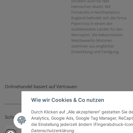
sondern auch für den
heimischen Markt. Mit
Firmensitz in Northampton,
England befindet sich die Firma
Pipercross in einem der
etabliertesten Länder für den
Rennsport. Die bekanntesten
Wettbewerbs-Motoren
stammen aus englischer
Entwicklung und Fertigung.
Onlinehandel basiert auf Vertrauen:
Wie wir Cookies & Co nutzen
Durch Klicken auf „Alle akzeptieren“ gestatten Sie 
Sicher bezahlen via:
Analytics, Google Ads, Google Tag Manager, ReCapt
die Einstellung jederzeit ändern (Fingerabdruck-Icon 
Datenschutzerklärung
.