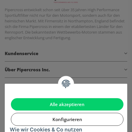
Pipercross entwickelt schon seit über 35 Jahren High Performance
Sportluftfilter nicht nur für den Motorsport, sondern auch für den
heimischen Markt. Mit Firmensitz in Northampton, England befindet
sich die Firma Pipercross in einem der etabliertesten Länder für den
Rennsport. Die bekanntesten Wettbewerbs-Motoren stammen aus
englischer Entwicklung und Fertigung.
Kundenservice
Über Pipercross Inc.
Informationen
Gesetzliche Informationen
Alle akzeptieren
Konfigurieren
Wie wir Cookies & Co nutzen