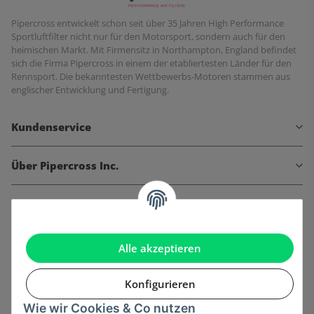
Pipercross entwickelt schon seit über 35 Jahren High Performance
Sportluftfilter nicht nur für den Motorsport, sondern auch für den
heimischen Markt. Mit Firmensitz in Northampton, England befindet
sich die Firma Pipercross in einem der etabliertesten Länder für den
Rennsport. Die bekanntesten Wettbewerbs-Motoren stammen aus
englischer Entwicklung und Fertigung.
Kundenservice
Über Pipercross Inc.
Informationen
Gesetzliche Informationen
Alle akzeptieren
Konfigurieren
Wie wir Cookies & Co nutzen