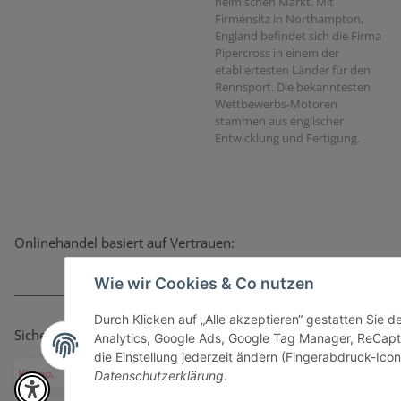
heimischen Markt. Mit
Firmensitz in Northampton,
England befindet sich die Firma
Pipercross in einem der
etabliertesten Länder für den
Rennsport. Die bekanntesten
Wettbewerbs-Motoren
stammen aus englischer
Entwicklung und Fertigung.
Onlinehandel basiert auf Vertrauen:
Wie wir Cookies & Co nutzen
Durch Klicken auf „Alle akzeptieren“ gestatten Sie 
Sicher bezahlen via:
Analytics, Google Ads, Google Tag Manager, ReCapt
die Einstellung jederzeit ändern (Fingerabdruck-Icon 
Datenschutzerklärung
.