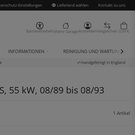
enschutz-Einstellungen
Lieferland wählen
Kontakt zu uns
Barrierefreiheit
Anmelden
Vergleichen
0,00 €
Meine Garage
INFORMATIONEN
REINIGUNG UND WARTUNG
e
Handgefertigt in England
, 55 kW, 08/89 bis 08/93
1 Artikel