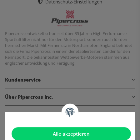
Datenschutz-Einstellungen
Pipercross entwickelt schon seit über 35 Jahren High Performance
Sportluftfilter nicht nur für den Motorsport, sondern auch für den
heimischen Markt. Mit Firmensitz in Northampton, England befindet
sich die Firma Pipercross in einem der etabliertesten Länder für den
Rennsport. Die bekanntesten Wettbewerbs-Motoren stammen aus
englischer Entwicklung und Fertigung.
Kundenservice
Über Pipercross Inc.
Informationen
Gesetzliche Informationen
Alle akzeptieren