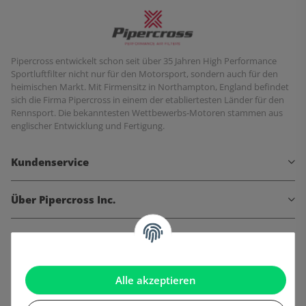
Pipercross entwickelt schon seit über 35 Jahren High Performance
Sportluftfilter nicht nur für den Motorsport, sondern auch für den
heimischen Markt. Mit Firmensitz in Northampton, England befindet
sich die Firma Pipercross in einem der etabliertesten Länder für den
Rennsport. Die bekanntesten Wettbewerbs-Motoren stammen aus
englischer Entwicklung und Fertigung.
Kundenservice
Über Pipercross Inc.
Informationen
Gesetzliche Informationen
Alle akzeptieren