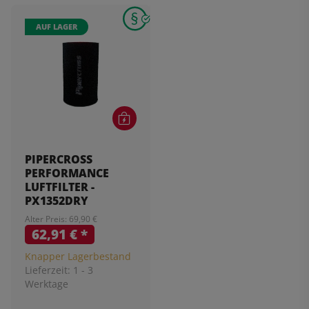
AUF LAGER
PIPERCROSS
PERFORMANCE
LUFTFILTER -
PX1352DRY
Alter Preis: 69,90 €
62,91 €
*
Knapper Lagerbestand
Lieferzeit:
1 - 3
Werktage