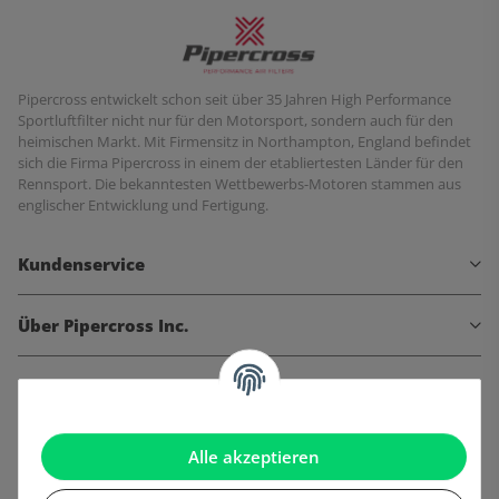
Pipercross entwickelt schon seit über 35 Jahren High Performance
Sportluftfilter nicht nur für den Motorsport, sondern auch für den
heimischen Markt. Mit Firmensitz in Northampton, England befindet
sich die Firma Pipercross in einem der etabliertesten Länder für den
Rennsport. Die bekanntesten Wettbewerbs-Motoren stammen aus
englischer Entwicklung und Fertigung.
Kundenservice
Über Pipercross Inc.
Informationen
Gesetzliche Informationen
Alle akzeptieren