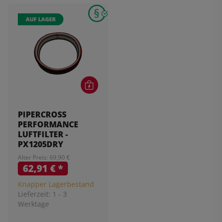
AUF LAGER
PIPERCROSS
PERFORMANCE
LUFTFILTER -
PX1205DRY
Alter Preis: 69,90 €
62,91 €
*
Knapper Lagerbestand
Lieferzeit:
1 - 3
Werktage