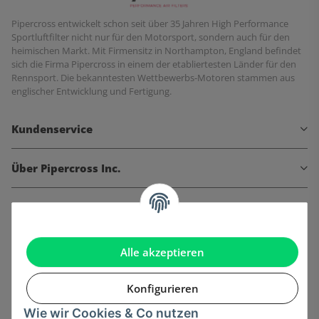
Pipercross entwickelt schon seit über 35 Jahren High Performance
Sportluftfilter nicht nur für den Motorsport, sondern auch für den
heimischen Markt. Mit Firmensitz in Northampton, England befindet
sich die Firma Pipercross in einem der etabliertesten Länder für den
Rennsport. Die bekanntesten Wettbewerbs-Motoren stammen aus
englischer Entwicklung und Fertigung.
Kundenservice
Über Pipercross Inc.
Informationen
Gesetzliche Informationen
Alle akzeptieren
Konfigurieren
Wie wir Cookies & Co nutzen