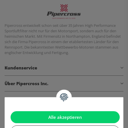
Pipercross entwickelt schon seit über 35 Jahren High Performance
Sportluftfilter nicht nur für den Motorsport, sondern auch für den
heimischen Markt. Mit Firmensitz in Northampton, England befindet
sich die Firma Pipercross in einem der etabliertesten Länder für den
Rennsport. Die bekanntesten Wettbewerbs-Motoren stammen aus
englischer Entwicklung und Fertigung.
Kundenservice
Über Pipercross Inc.
Informationen
Gesetzliche Informationen
Alle akzeptieren