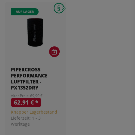
AUF LAGER
PIPERCROSS
PERFORMANCE
LUFTFILTER -
PX1352DRY
Alter Preis: 69,90 €
62,91 €
*
Knapper Lagerbestand
Lieferzeit:
1 - 3
Werktage