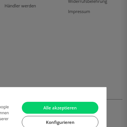
Widerrufsbelehrung
Händler werden
Impressum
oogle
Alle akzeptieren
önnen
serer
Konfigurieren