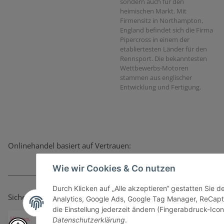
sondern auch für den
heimischen Markt. Mit
Firmensitz in Northampton,
England befindet sich die Firma
Pipercross in einem der
etabliertesten Länder für den
Rennsport. Die bekanntesten
Wettbewerbs-Motoren
stammen aus englischer
Entwicklung und Fertigung.
Onlinehandel basiert auf Vertrauen:
Wie wir Cookies & Co nutzen
Durch Klicken auf „Alle akzeptieren“ gestatten Sie 
Sicher bezahlen via:
Analytics, Google Ads, Google Tag Manager, ReCapt
die Einstellung jederzeit ändern (Fingerabdruck-Icon 
Datenschutzerklärung
.