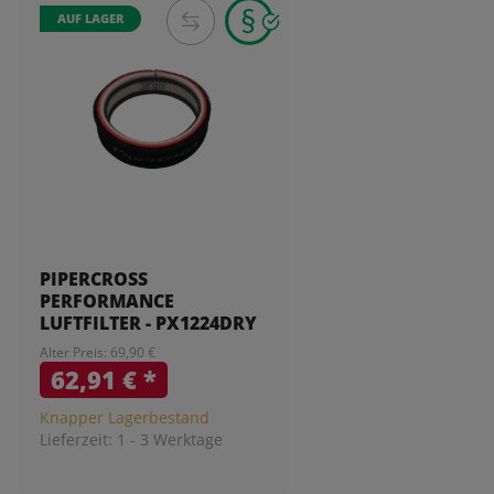
AUF LAGER
PIPERCROSS
PERFORMANCE
LUFTFILTER - PX1224DRY
Alter Preis: 69,90 €
62,91 €
*
Knapper Lagerbestand
Lieferzeit:
1 - 3 Werktage