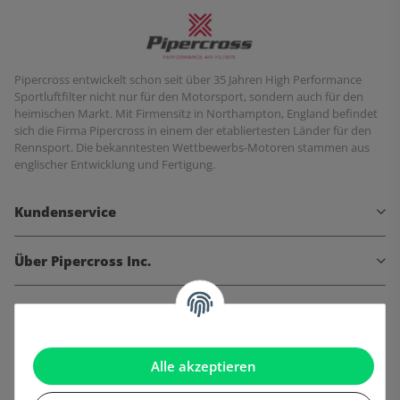
Pipercross entwickelt schon seit über 35 Jahren High Performance
Sportluftfilter nicht nur für den Motorsport, sondern auch für den
heimischen Markt. Mit Firmensitz in Northampton, England befindet
sich die Firma Pipercross in einem der etabliertesten Länder für den
Rennsport. Die bekanntesten Wettbewerbs-Motoren stammen aus
englischer Entwicklung und Fertigung.
Kundenservice
Über Pipercross Inc.
Informationen
Gesetzliche Informationen
Alle akzeptieren