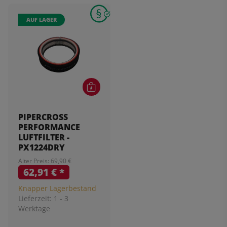
AUF LAGER
PIPERCROSS
PERFORMANCE
LUFTFILTER -
PX1224DRY
Alter Preis: 69,90 €
62,91 €
*
Knapper Lagerbestand
Lieferzeit:
1 - 3
Werktage