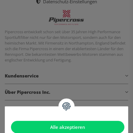
Datenschutz-Einstellungen
Pipercross entwickelt schon seit über 35 Jahren High Performance
Sportluftfilter nicht nur für den Motorsport, sondern auch für den
heimischen Markt. Mit Firmensitz in Northampton, England befindet
sich die Firma Pipercross in einem der etabliertesten Länder für den
Rennsport. Die bekanntesten Wettbewerbs-Motoren stammen aus
englischer Entwicklung und Fertigung.
Kundenservice
Über Pipercross Inc.
Informationen
Gesetzliche Informationen
Alle akzeptieren