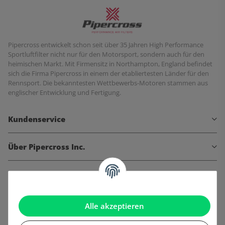
Pipercross entwickelt schon seit über 35 Jahren High Performance
Sportluftfilter nicht nur für den Motorsport, sondern auch für den
heimischen Markt. Mit Firmensitz in Northampton, England befindet
sich die Firma Pipercross in einem der etabliertesten Länder für den
Rennsport. Die bekanntesten Wettbewerbs-Motoren stammen aus
englischer Entwicklung und Fertigung.
Kundenservice
Über Pipercross Inc.
Informationen
Gesetzliche Informationen
Alle akzeptieren