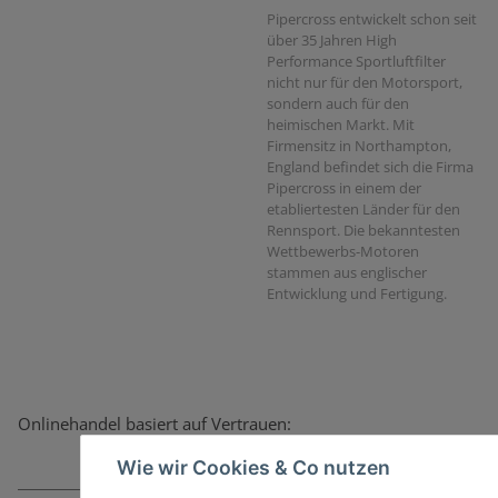
Pipercross entwickelt schon seit
über 35 Jahren High
Performance Sportluftfilter
nicht nur für den Motorsport,
sondern auch für den
heimischen Markt. Mit
Firmensitz in Northampton,
England befindet sich die Firma
Pipercross in einem der
etabliertesten Länder für den
Rennsport. Die bekanntesten
Wettbewerbs-Motoren
stammen aus englischer
Entwicklung und Fertigung.
Onlinehandel basiert auf Vertrauen:
Wie wir Cookies & Co nutzen