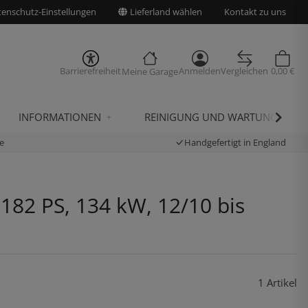
enschutz-Einstellungen
Lieferland wählen
Kontakt zu uns
Barrierefreiheit
Anmelden
Vergleichen
0,00 €
Meine Garage
INFORMATIONEN
REINIGUNG UND WARTUNG
e
Handgefertigt in England
182 PS, 134 kW, 12/10 bis
1 Artikel