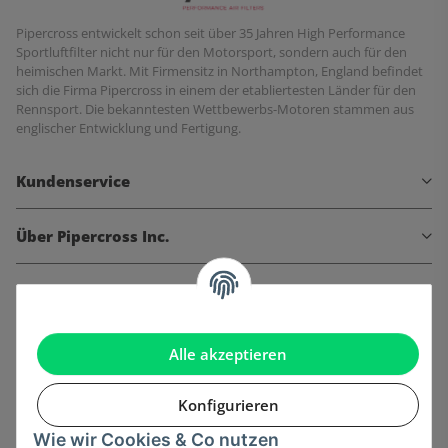
Pipercross entwickelt schon seit über 35 Jahren High Performance
Sportluftfilter nicht nur für den Motorsport, sondern auch für den
heimischen Markt. Mit Firmensitz in Northampton, England befindet
sich die Firma Pipercross in einem der etabliertesten Länder für den
Rennsport. Die bekanntesten Wettbewerbs-Motoren stammen aus
englischer Entwicklung und Fertigung.
Kundenservice
Über Pipercross Inc.
Informationen
Gesetzliche Informationen
Alle akzeptieren
Konfigurieren
Wie wir Cookies & Co nutzen