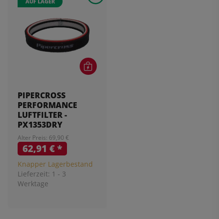
AUF LAGER
PIPERCROSS
PERFORMANCE
LUFTFILTER -
PX1353DRY
Alter Preis: 69,90 €
62,91 €
*
Knapper Lagerbestand
Lieferzeit:
1 - 3
Werktage