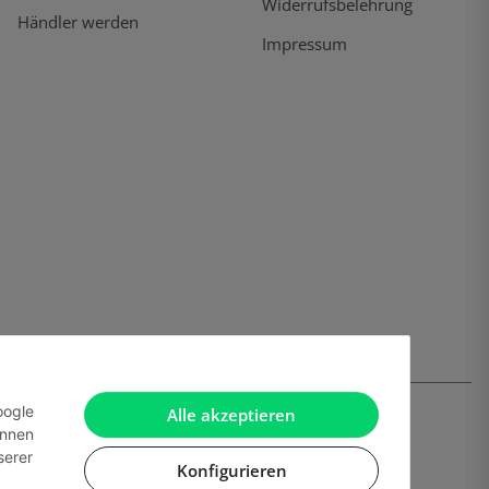
Widerrufsbelehrung
Händler werden
Impressum
oogle
Alle akzeptieren
önnen
serer
Konfigurieren