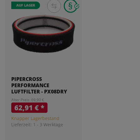
AUF LAGER
PIPERCROSS
PERFORMANCE
LUFTFILTER - PX08DRY
Alter Preis: 69,90 €
62,91 €
*
Knapper Lagerbestand
Lieferzeit:
1 - 3 Werktage