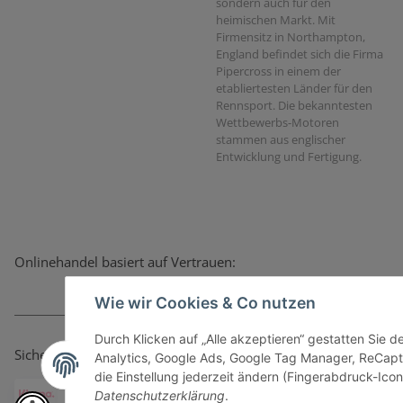
sondern auch für den
heimischen Markt. Mit
Firmensitz in Northampton,
England befindet sich die Firma
Pipercross in einem der
etabliertesten Länder für den
Rennsport. Die bekanntesten
Wettbewerbs-Motoren
stammen aus englischer
Entwicklung und Fertigung.
Onlinehandel basiert auf Vertrauen:
Wie wir Cookies & Co nutzen
Durch Klicken auf „Alle akzeptieren“ gestatten Sie 
Sicher bezahlen via:
Analytics, Google Ads, Google Tag Manager, ReCapt
die Einstellung jederzeit ändern (Fingerabdruck-Icon 
Datenschutzerklärung
.