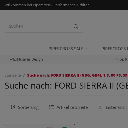
Willkommen bei Pipercross - Performance Airfilter
PIPERCROSS SALE
PIPERCROSS
Exklusives Design
Top K
Startseite
Suche nach: FORD SIERRA II (GBG, GB4), 1.8, 80 PS, 59
Suche nach: FORD SIERRA II (GB
Sortierung
Artikel pro Seite
Listenansic