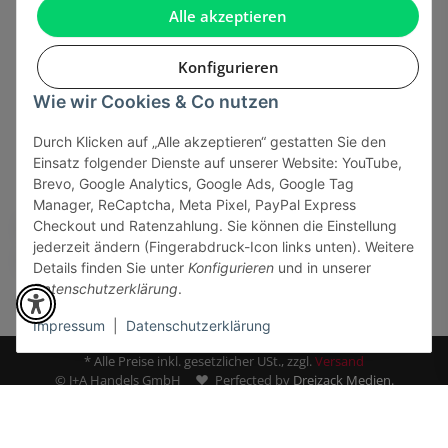
Gesetzliche Informationen
Alle akzeptieren
Konfigurieren
Wie wir Cookies & Co nutzen
Onlinehandel basiert auf Vertrauen:
Durch Klicken auf „Alle akzeptieren“ gestatten Sie den
Einsatz folgender Dienste auf unserer Website: YouTube,
Sicher bezahlen via:
Brevo, Google Analytics, Google Ads, Google Tag
Manager, ReCaptcha, Meta Pixel, PayPal Express
Checkout und Ratenzahlung. Sie können die Einstellung
jederzeit ändern (Fingerabdruck-Icon links unten). Weitere
Details finden Sie unter
Konfigurieren
und in unserer
Datenschutzerklärung
.
Impressum
|
Datenschutzerklärung
* Alle Preise inkl. gesetzlicher USt., zzgl.
Versand
© J+A Handels GmbH
Perfected by
Dreizack Medien.
Powered by
JTL-Shop