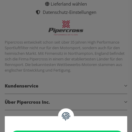
Lieferland wählen
Datenschutz-Einstellungen
Pipercross entwickelt schon seit über 35 Jahren High Performance
Sportluftfilter nicht nur für den Motorsport, sondern auch für den
heimischen Markt. Mit Firmensitz in Northampton, England befindet
sich die Firma Pipercross in einem der etabliertesten Länder für den
Rennsport. Die bekanntesten Wettbewerbs-Motoren stammen aus
englischer Entwicklung und Fertigung.
Kundenservice
Über Pipercross Inc.
Informationen